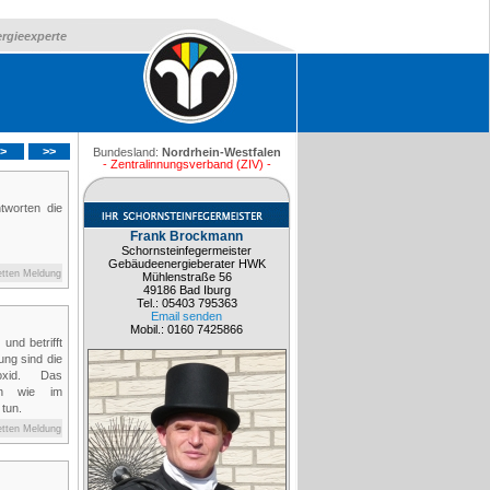
ergieexperte
>
>>
Bundesland:
Nordrhein-Westfalen
- Zentralinnungsverband (ZIV) -
tworten die
Frank Brockmann
Schornsteinfegermeister
Gebäudeenergieberater HWK
etten Meldung
Mühlenstraße 56
49186 Bad Iburg
Tel.: 05403 795363
Email senden
Mobil.: 0160 7425866
und betrifft
ung sind die
oxid. Das
ben wie im
 tun.
etten Meldung