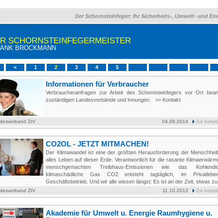
Der Schornsteinfeger: Ihr Sicherheits-, Umwelt- und En
HR SCHORNSTEINFEGERMEISTER
RANK BROCKMANN
<
1
2
3
4
5
Informationen für Verbraucher
Verbraucheranfragen zur Arbeit des Schornsteinfegers vor Ort bean
zuständigen Landesverbände und Innungen. >> Kontakt
desverband ZIV
04.09.2014
Zur kompl
CO2OL - JETZT MITMACHEN!
Der Klimawandel ist eine der größten Herausforderung der Menschheit 
alles Leben auf dieser Erde. Verantwortlich für die rasante Klimaerwärm
menschgemachten Treibhaus-Emissionen wie das Kohlendi
klimaschädliche Gas CO2 entsteht tagtäglich, im Privatle
Geschäftsbetrieb. Und wir alle wissen längst: Es ist an der Zeit, etwas zu
desverband ZIV
11.10.2012
Zur kompl
Akademie für Umwelt u. Energie Raumhygiene u.