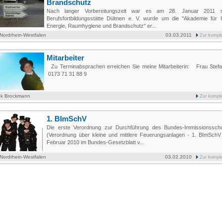
Brandschutz
Nach langer Vorbereitungszeit war es am 28. Januar 2011 s
Berufsfortbildungsstätte Dülmen e. V. wurde um die "Akademie für
Energie, Raumhygiene und Brandschutz" er...
Nordrhein-Westfalen
03.03.2011
Zur kompl
Mitarbeiter
Zu Terminabsprachen erreichen Sie meine Mitarbeiterin: Frau Stef
0173 71 31 88 9
nk Brockmann
Zur kompl
1. BImSchV
Die erste Verordnung zur Durchführung des Bundes-Immissionssch
(Verordnung über kleine und mittlere Feuerungsanlagen - 1. BImSchV 
Februar 2010 im Bundes-Gesetzblatt v...
Nordrhein-Westfalen
03.02.2010
Zur kompl