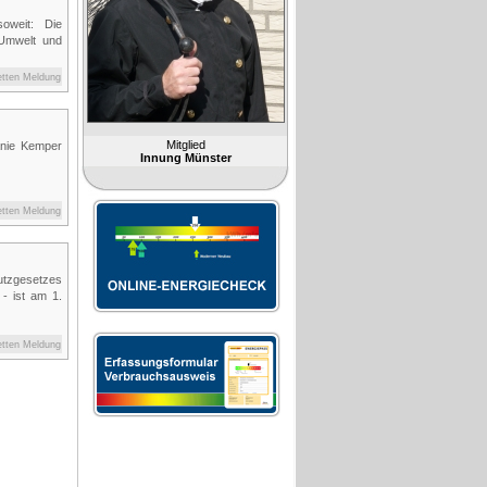
oweit: Die
 Umwelt und
etten Meldung
Mitglied
anie Kemper
Innung Münster
etten Meldung
utzgesetzes
- ist am 1.
etten Meldung