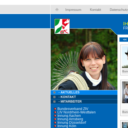
I
F
<<
Bun
- AKTUELLES
- KONTAKT
- MITARBEITER
Bundesverband ZIV
LIV Nordrhein-Westfalen
Bun
Innung Aachen
Innung Arnsberg
Innung Düsseldorf
Innung Köln