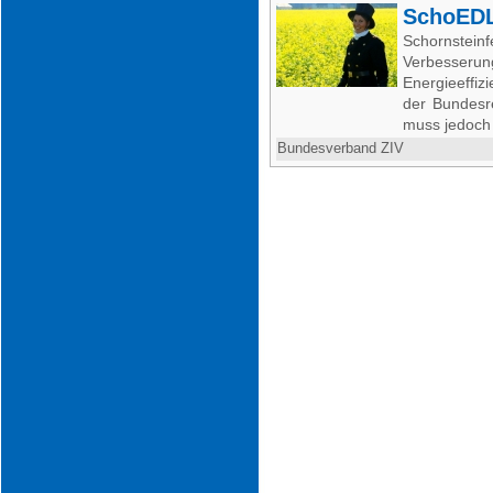
SchoED
Schornstein
Verbesseru
Energieeffiz
der Bundesr
muss jedoch 
Bundesverband ZIV