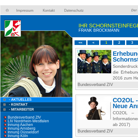
Der 
IHR SCHORNSTEINFEG
FRANK BROCKMANN
<<
<
1
2
3
Erhebun
Schorns
Sonderdruck
die Erhebun
2016 zum He
Bundesverband ZIV
CO2OL -
- AKTUELLES
- KONTAKT
Neue An
- MITARBEITER
CO2OL – 
Bundesverband ZIV
Information
LIV Nordrhein-Westfalen
ab 2017)
Innung Aachen
Innung Arnsberg
Bundesverband ZIV
Innung Düsseldorf
Innung Köln