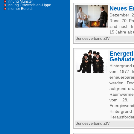
Innung Münster
Innung Ostwestfalen-Lippe
Neues En
Interner Bereich
Dezember 20
Rund 70 Pro
sind nach I
15 Jahre alt 
Bundesverband ZIV
Energet
Gebäude
Hintergrund
von 1977 ko
erneuerbare
werden. Do
aufgrund unz
Raumwärme 
vom 28. S
Energiewend
Hintergru
Herausforder
Bundesverband ZIV